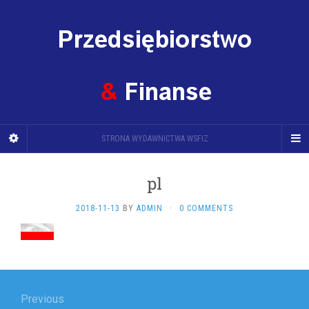
STRONA WYDAWNICTWA WSFIZ
pl
2018-11-13
BY
ADMIN
·
0 COMMENTS
Nawigacja
wpisu
Previous